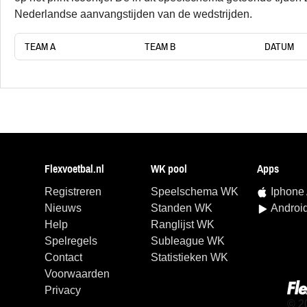
Nederlandse aanvangstijden van de wedstrijden.
TEAM A
TEAM B
DATUM
Flexvoetbal.nl
WK pool
Apps
Registreren
Speelschema WK
Iphone
Nieuws
Standen WK
Androi
Help
Ranglijst WK
Spelregels
Subleague WK
Contact
Statistieken WK
Voorwaarden
Privacy
© 2