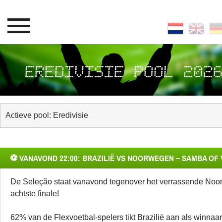
EREDIVISIE POOL 202
⚽ VANAVOND 22:00: BRAZILIË VS NOORWEGEN – SAMBA OF 
De Seleção staat vanavond tegenover het verrassende Noo
achtste finale!
62% van de Flexvoetbal-spelers tikt Brazilië aan als winnaar