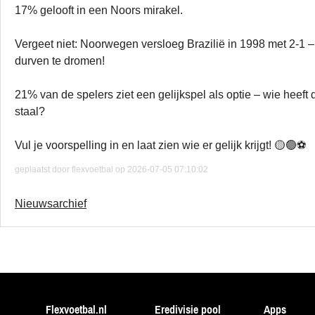
17% gelooft in een Noors mirakel.
Vergeet niet: Noorwegen versloeg Brazilië in 1998 met 2-1 
durven te dromen!
21% van de spelers ziet een gelijkspel als optie – wie heef
staal?
Vul je voorspelling in en laat zien wie er gelijk krijgt! 🟡🟢⚽
geplaatst door flexvoetbal op 2026-07-05 07:10:02
Nieuwsarchief
Flexvoetbal.nl
Eredivisie pool
Apps