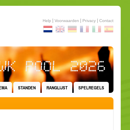
|
|
|
Help
Voorwaarden
Privacy
Contact
WK POOL 2026
EMA
STANDEN
RANGLIJST
SPELREGELS