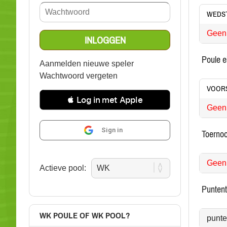
WEDST
Geen 
poule 
Aanmelden nieuwe speler
Wachtwoord vergeten
VOOR
 Log in met Apple
Geen 
Sign in
toernoo
Geen 
Actieve pool:
punten
WK POULE OF WK POOL?
punt