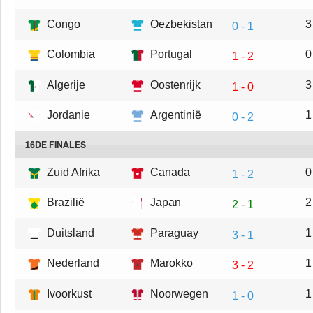
Congo
Oezbekistan
3
0 - 1
Colombia
Portugal
0
1 - 2
Algerije
Oostenrijk
3
1 - 0
Jordanie
Argentinië
1
0 - 2
16DE FINALES
Zuid Afrika
Canada
0
1 - 2
Brazilië
Japan
2
2 - 1
Duitsland
Paraguay
1
3 - 1
Nederland
Marokko
1
3 - 2
Ivoorkust
Noorwegen
1
1 - 0