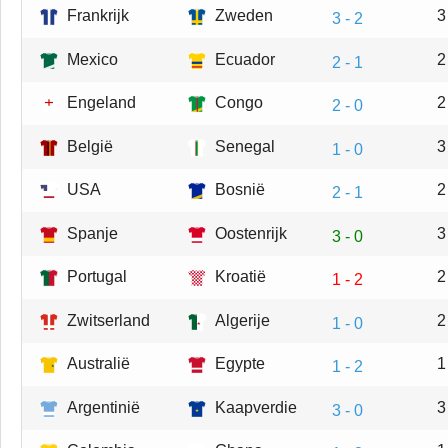
Frankrijk
Zweden
3
3 - 2
Mexico
Ecuador
2
2 - 1
Engeland
Congo
2
2 - 0
België
Senegal
3
1 - 0
USA
Bosnië
2
2 - 1
Spanje
Oostenrijk
3
3 - 0
Portugal
Kroatië
2
1 - 2
Zwitserland
Algerije
2
1 - 0
Australië
Egypte
1
1 - 2
Argentinië
Kaapverdie
3
3 - 0