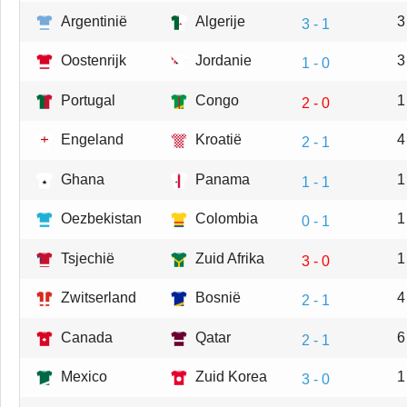
Argentinië
Algerije
3
3 - 1
Oostenrijk
Jordanie
3
1 - 0
Portugal
Congo
1
2 - 0
Engeland
Kroatië
4
2 - 1
Ghana
Panama
1
1 - 1
Oezbekistan
Colombia
1
0 - 1
Tsjechië
Zuid Afrika
1
3 - 0
Zwitserland
Bosnië
4
2 - 1
Canada
Qatar
6
2 - 1
Mexico
Zuid Korea
1
3 - 0