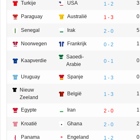
Turkije
USA
3
1 - 2
Paraguay
Australië
0
1 - 3
Senegal
Irak
5
2 - 0
Noorwegen
Frankrijk
1
0 - 2
Saoedi-
Kaapverdie
0
0 - 1
Arabie
Uruguay
Spanje
0
1 - 3
Nieuw
België
1
1 - 3
Zeeland
Egypte
Iran
1
2 - 0
Kroatië
Ghana
2
2 - 0
Panama
Engeland
0
1 - 2