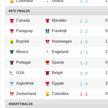
Colombia
Ghana
1
1 - 2
8STE FINALES
Canada
Marokko
0
1 - 2
Paraguay
Frankrijk
0
1 - 2
Brazilië
Noorwegen
1
1 - 0
Mexico
Engeland
2
2 - 1
Portugal
Spanje
0
1 - 2
USA
België
1
1 - 0
Argentinië
Egypte
3
2 - 0
Zwitserland
Colombia
0
1 - 2
KWARTFINALES