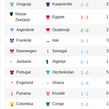
Uruguay
Kaapverdie
2
2 - 0
Nieuw
Egypte
1
2 - 2
Zeeland
Argentinië
Oostenrijk
2
2 - 0
Frankrijk
Irak
3
3 - 1
Noorwegen
Senegal
3
1 - 2
Jordanie
Algerije
1
0 - 1
Portugal
Oezbekistan
5
2 - 0
Engeland
Ghana
0
1 - 0
Panama
Kroatië
0
1 - 2
Colombia
Congo
1
2 - 0