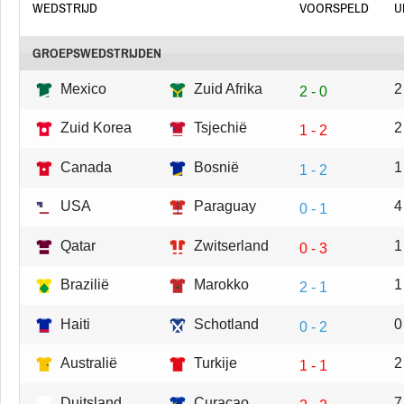
WEDSTRIJD
VOORSPELD
U
GROEPSWEDSTRIJDEN
Mexico
Zuid Afrika
2
2 - 0
Zuid Korea
Tsjechië
2
1 - 2
Canada
Bosnië
1
1 - 2
USA
Paraguay
4
0 - 1
Qatar
Zwitserland
1
0 - 3
Brazilië
Marokko
1
2 - 1
Haiti
Schotland
0
0 - 2
Australië
Turkije
2
1 - 1
Duitsland
Curacao
7