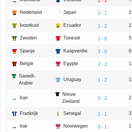
2 - 2
Nederland
Japan
2
2 - 1
Ivoorkust
Ecuador
1
1 - 2
Zweden
Tunesië
5
1 - 0
Spanje
Kaapverdie
0
3 - 0
België
Egypte
1
2 - 2
Saoedi-
Uruguay
1
1 - 2
Arabie
Nieuw
Iran
2
0 - 2
Zeeland
Frankrijk
Senegal
3
2 - 1
Irak
Noorwegen
1
0 - 1