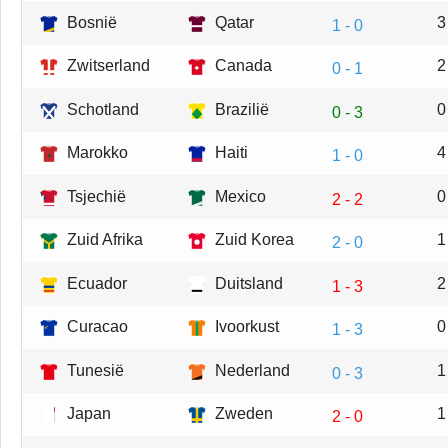
Bosnië
Qatar
3
1 - 0
Zwitserland
Canada
2
0 - 1
Schotland
Brazilië
0
0 - 3
Marokko
Haiti
4
1 - 0
Tsjechië
Mexico
0
2 - 2
Zuid Afrika
Zuid Korea
1
2 - 0
Ecuador
Duitsland
2
1 - 3
Curacao
Ivoorkust
0
1 - 3
Tunesië
Nederland
1
0 - 3
Japan
Zweden
1
2 - 0