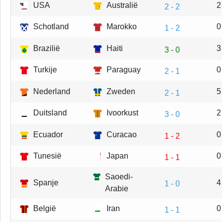
USA
Australië
2
2 - 2
Schotland
Marokko
0
1 - 2
Brazilië
Haiti
3
3 - 0
Turkije
Paraguay
0
2 - 1
Nederland
Zweden
5
2 - 1
Duitsland
Ivoorkust
2
3 - 0
Ecuador
Curacao
0
1 - 2
Tunesië
Japan
0
1 - 1
Saoedi-
Spanje
4
1 - 0
Arabie
België
Iran
0
1 - 1