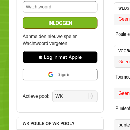
WEDST
Geen 
poule 
Aanmelden nieuwe speler
Wachtwoord vergeten
VOOR
 Log in met Apple
Geen 
Sign in
toernoo
Geen 
Actieve pool:
punten
WK POULE OF WK POOL?
punt