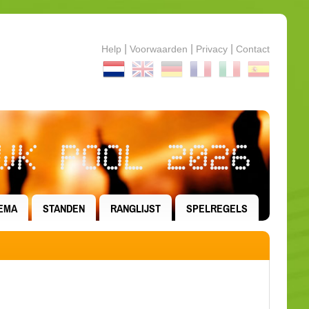
|
|
|
Help
Voorwaarden
Privacy
Contact
WK POOL 2026
EMA
STANDEN
RANGLIJST
SPELREGELS