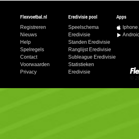
Flexvoetbal.nl
Eredivisie pool
Apps
Registreren
Speelschema
Iphone
Nieuws
Eredivisie
Androi
Help
Standen Eredivisie
Spelregels
Ranglijst Eredivisie
Contact
Subleague Eredivisie
Voorwaarden
Statistieken
Privacy
Eredivisie
© 2