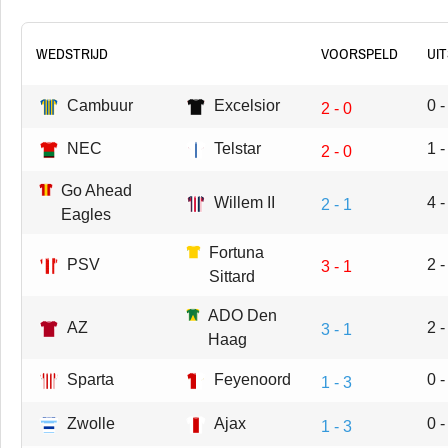
WEDSTRIJD
VOORSPELD
UI
Cambuur
Excelsior
0 -
2 - 0
NEC
Telstar
1 -
2 - 0
Go Ahead
Willem II
4 -
2 - 1
Eagles
Fortuna
PSV
2 -
3 - 1
Sittard
ADO Den
AZ
2 -
3 - 1
Haag
Sparta
Feyenoord
0 -
1 - 3
Zwolle
Ajax
0 -
1 - 3