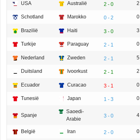
USA
Australië
2
2 - 0
Schotland
Marokko
0
0 - 2
Brazilië
Haiti
3
3 - 0
Turkije
Paraguay
0
2 - 1
Nederland
Zweden
5
2 - 1
Duitsland
Ivoorkust
2
2 - 1
Ecuador
Curacao
0
3 - 1
Tunesië
Japan
0
1 - 3
Saoedi-
Spanje
4
3 - 0
Arabie
België
Iran
0
2 - 0