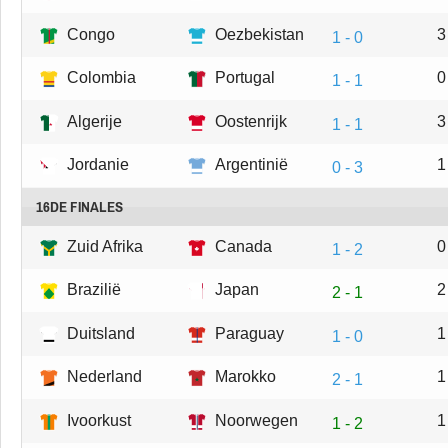
Congo
Oezbekistan
3
1 - 0
Colombia
Portugal
0
1 - 1
Algerije
Oostenrijk
3
1 - 1
Jordanie
Argentinië
1
0 - 3
16DE FINALES
Zuid Afrika
Canada
0
1 - 2
Brazilië
Japan
2
2 - 1
Duitsland
Paraguay
1
1 - 0
Nederland
Marokko
1
2 - 1
Ivoorkust
Noorwegen
1
1 - 2