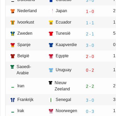
3 - 0
Nederland
Japan
2
1 - 0
Ivoorkust
Ecuador
1
1 - 1
Zweden
Tunesië
5
2 - 1
Spanje
Kaapverdie
0
3 - 0
België
Egypte
1
2 - 0
Saoedi-
Uruguay
1
0 - 2
Arabie
Nieuw
Iran
2
2 - 2
Zeeland
Frankrijk
Senegal
3
3 - 0
Irak
Noorwegen
1
0 - 3