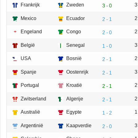
Frankrijk
Zweden
3
3 - 0
Mexico
Ecuador
2
2 - 1
Engeland
Congo
2
2 - 0
België
Senegal
3
1 - 0
USA
Bosnië
2
2 - 1
Spanje
Oostenrijk
3
2 - 1
Portugal
Kroatië
2
2 - 1
Zwitserland
Algerije
2
2 - 1
Australië
Egypte
1
1 - 2
Argentinië
Kaapverdie
3
2 - 0