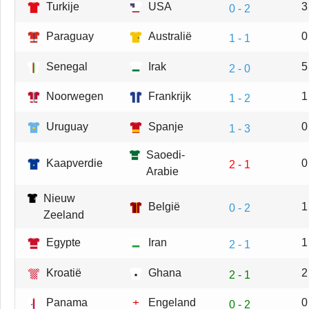
Turkije
USA
3
0 - 2
Paraguay
Australië
0
1 - 1
Senegal
Irak
5
2 - 0
Noorwegen
Frankrijk
1
1 - 2
Uruguay
Spanje
0
1 - 3
Saoedi-
Kaapverdie
0
2 - 1
Arabie
Nieuw
België
1
0 - 2
Zeeland
Egypte
Iran
1
2 - 1
Kroatië
Ghana
2
2 - 1
Panama
Engeland
0
0 - 2