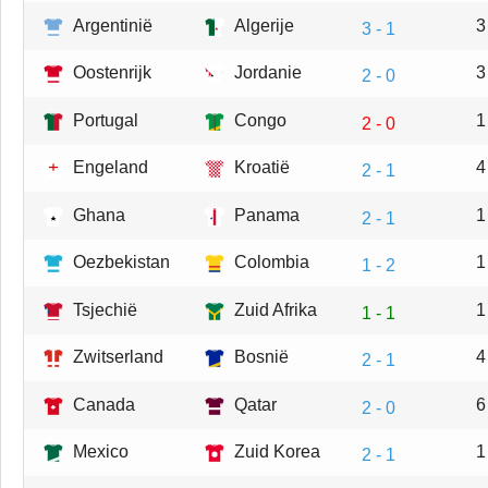
Argentinië
Algerije
3
3 - 1
Oostenrijk
Jordanie
3
2 - 0
Portugal
Congo
1
2 - 0
Engeland
Kroatië
4
2 - 1
Ghana
Panama
1
2 - 1
Oezbekistan
Colombia
1
1 - 2
Tsjechië
Zuid Afrika
1
1 - 1
Zwitserland
Bosnië
4
2 - 1
Canada
Qatar
6
2 - 0
Mexico
Zuid Korea
1
2 - 1