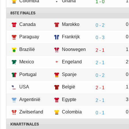
Colombia
Ghana
1
1 - 0
8STE FINALES
Canada
Marokko
0
0 - 2
Paraguay
Frankrijk
0
0 - 3
Brazilië
Noorwegen
1
2 - 1
Mexico
Engeland
2
2 - 1
Portugal
Spanje
0
0 - 2
USA
België
1
2 - 1
Argentinië
Egypte
3
2 - 1
Zwitserland
Colombia
0
0 - 1
KWARTFINALES