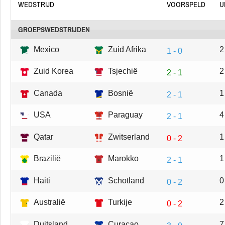
WEDSTRIJD
VOORSPELD
U
GROEPSWEDSTRIJDEN
Mexico
Zuid Afrika
2
1 - 0
Zuid Korea
Tsjechië
2
2 - 1
Canada
Bosnië
1
2 - 1
USA
Paraguay
4
2 - 1
Qatar
Zwitserland
1
0 - 2
Brazilië
Marokko
1
2 - 1
Haiti
Schotland
0
0 - 2
Australië
Turkije
2
0 - 2
Duitsland
Curacao
7