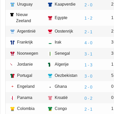
Uruguay
Kaapverdie
2
2 - 0
Nieuw
Egypte
1
1 - 2
Zeeland
Argentinië
Oostenrijk
2
2 - 1
Frankrijk
Irak
3
4 - 0
Noorwegen
Senegal
3
3 - 1
Jordanie
Algerije
1
1 - 3
Portugal
Oezbekistan
5
3 - 0
Engeland
Ghana
0
2 - 0
Panama
Kroatië
0
0 - 2
Colombia
Congo
1
2 - 1