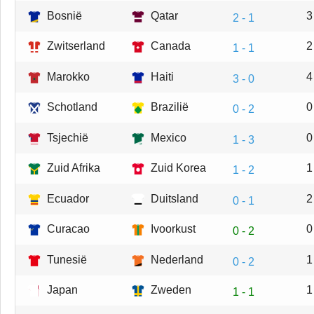
Bosnië
Qatar
3
2 - 1
Zwitserland
Canada
2
1 - 1
Marokko
Haiti
4
3 - 0
Schotland
Brazilië
0
0 - 2
Tsjechië
Mexico
0
1 - 3
Zuid Afrika
Zuid Korea
1
1 - 2
Ecuador
Duitsland
2
0 - 1
Curacao
Ivoorkust
0
0 - 2
Tunesië
Nederland
1
0 - 2
Japan
Zweden
1
1 - 1