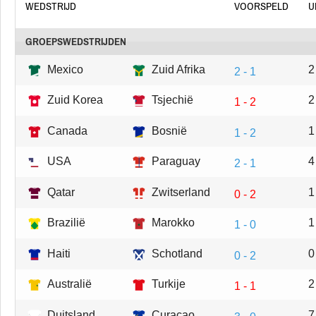
WEDSTRIJD
VOORSPELD
U
GROEPSWEDSTRIJDEN
Mexico
Zuid Afrika
2
2 - 1
Zuid Korea
Tsjechië
2
1 - 2
Canada
Bosnië
1
1 - 2
USA
Paraguay
4
2 - 1
Qatar
Zwitserland
1
0 - 2
Brazilië
Marokko
1
1 - 0
Haiti
Schotland
0
0 - 2
Australië
Turkije
2
1 - 1
Duitsland
Curacao
7