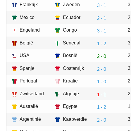
Frankrijk
Zweden
3
3 - 1
Mexico
Ecuador
2
2 - 1
Engeland
Congo
2
3 - 1
België
Senegal
3
1 - 2
USA
Bosnië
2
2 - 0
Spanje
Oostenrijk
3
2 - 0
Portugal
Kroatië
2
1 - 0
Zwitserland
Algerije
2
1 - 1
Australië
Egypte
1
1 - 2
Argentinië
Kaapverdie
3
2 - 0