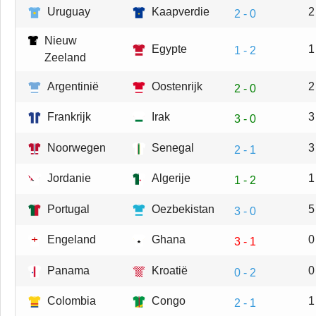
Uruguay
Kaapverdie
2
2 - 0
Nieuw
Egypte
1
1 - 2
Zeeland
Argentinië
Oostenrijk
2
2 - 0
Frankrijk
Irak
3
3 - 0
Noorwegen
Senegal
3
2 - 1
Jordanie
Algerije
1
1 - 2
Portugal
Oezbekistan
5
3 - 0
Engeland
Ghana
0
3 - 1
Panama
Kroatië
0
0 - 2
Colombia
Congo
1
2 - 1