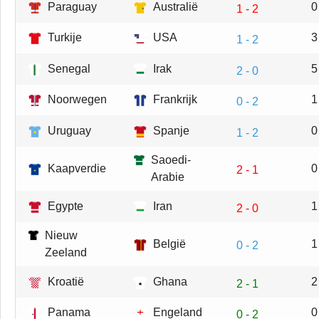
Paraguay
Australië
0
1 - 2
Turkije
USA
3
1 - 2
Senegal
Irak
5
2 - 0
Noorwegen
Frankrijk
1
0 - 2
Uruguay
Spanje
0
1 - 2
Saoedi-
Kaapverdie
0
2 - 1
Arabie
Egypte
Iran
1
2 - 0
Nieuw
België
1
0 - 2
Zeeland
Kroatië
Ghana
2
2 - 1
Panama
Engeland
0
0 - 2