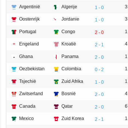
Argentinië
Algerije
3
1 - 0
Oostenrijk
Jordanie
3
1 - 0
Portugal
Congo
1
2 - 0
Engeland
Kroatië
4
2 - 1
Ghana
Panama
1
2 - 0
Oezbekistan
Colombia
1
0 - 2
Tsjechië
Zuid Afrika
1
1 - 0
Zwitserland
Bosnië
4
2 - 0
Canada
Qatar
6
2 - 0
Mexico
Zuid Korea
1
2 - 1