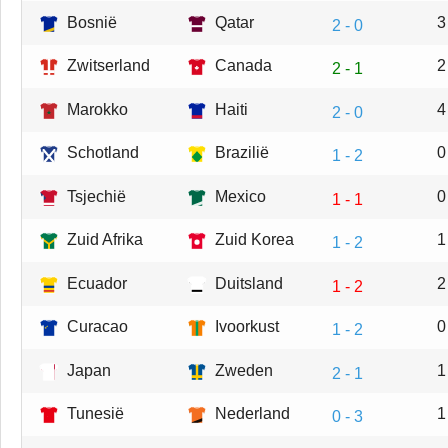
Bosnië
Qatar
3
2 - 0
Zwitserland
Canada
2
2 - 1
Marokko
Haiti
4
2 - 0
Schotland
Brazilië
0
1 - 2
Tsjechië
Mexico
0
1 - 1
Zuid Afrika
Zuid Korea
1
1 - 2
Ecuador
Duitsland
2
1 - 2
Curacao
Ivoorkust
0
1 - 2
Japan
Zweden
1
2 - 1
Tunesië
Nederland
1
0 - 3