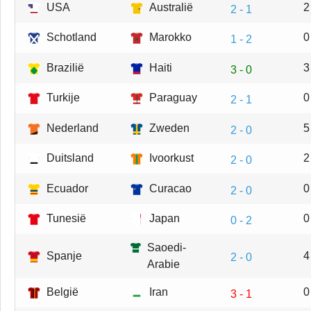
USA
Australië
2
2 - 1
Schotland
Marokko
0
1 - 2
Brazilië
Haiti
3
3 - 0
Turkije
Paraguay
0
2 - 1
Nederland
Zweden
5
2 - 0
Duitsland
Ivoorkust
2
2 - 0
Ecuador
Curacao
0
2 - 0
Tunesië
Japan
0
0 - 2
Saoedi-
Spanje
4
2 - 0
Arabie
België
Iran
0
3 - 1