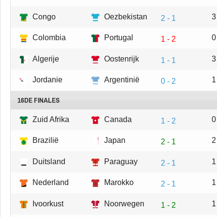
Congo
Oezbekistan
3
2 - 1
Colombia
Portugal
0
1 - 2
Algerije
Oostenrijk
3
1 - 1
Jordanie
Argentinië
1
0 - 2
16DE FINALES
Zuid Afrika
Canada
0
1 - 2
Brazilië
Japan
2
2 - 1
Duitsland
Paraguay
1
2 - 1
Nederland
Marokko
1
2 - 1
Ivoorkust
Noorwegen
1
1 - 2