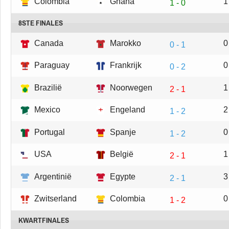
Colombia
Ghana
1
1 - 0
8STE FINALES
Canada
Marokko
0
0 - 1
Paraguay
Frankrijk
0
0 - 2
Brazilië
Noorwegen
1
2 - 1
Mexico
Engeland
2
1 - 2
Portugal
Spanje
0
1 - 2
USA
België
1
2 - 1
Argentinië
Egypte
3
2 - 1
Zwitserland
Colombia
0
1 - 2
KWARTFINALES