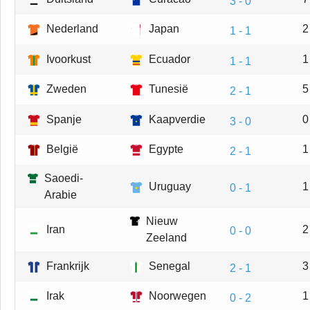
3 - 0
Nederland
Japan
2
1 - 1
Ivoorkust
Ecuador
1
1 - 1
Zweden
Tunesië
5
2 - 1
Spanje
Kaapverdie
0
3 - 0
België
Egypte
1
2 - 1
Saoedi-
Uruguay
1
0 - 1
Arabie
Nieuw
Iran
2
0 - 0
Zeeland
Frankrijk
Senegal
3
2 - 1
Irak
Noorwegen
1
0 - 2