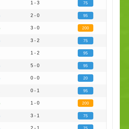
1 - 3
75
1
2 - 0
95
0
3 - 0
200
0
3 - 2
75
0
1 - 2
95
2
5 - 0
95
0
0 - 0
20
0
0 - 1
95
2
1 - 0
200
0
3 - 1
75
0
2 - 1
75
0