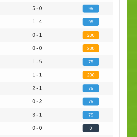
5 - 0
95
0
1 - 4
95
2
0 - 1
200
1
0 - 0
200
0
1 - 5
75
1
1 - 1
200
1
2 - 1
75
0
0 - 2
75
3
3 - 1
75
0
0 - 0
0
2