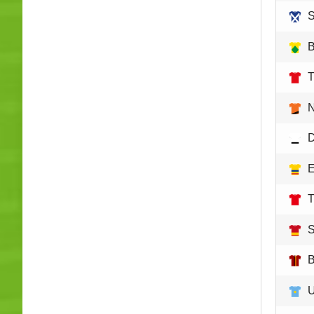
S
B
T
N
D
E
T
S
B
U