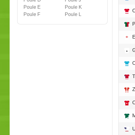
Poule E
Poule K
O
Poule F
Poule L
P
E
O
T
Z
M