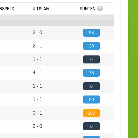
RSPELD
UITSLAG
PUNTEN
2 - 0
95
0
2 - 1
20
1
1 - 1
0
0
4 - 1
75
0
1 - 1
0
2
1 - 1
20
0
0 - 1
200
1
2 - 0
0
2