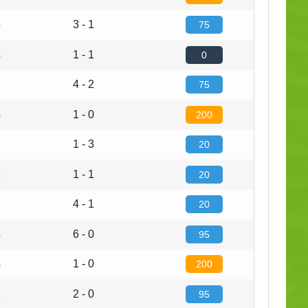
3 - 1
75
0
1 - 1
0
0
4 - 2
75
1
1 - 0
200
0
1 - 3
20
1
1 - 1
20
0
4 - 1
20
1
6 - 0
95
0
1 - 0
200
0
2 - 0
95
1