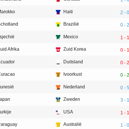
arokko
Haiti
2 - 
chotland
Brazilië
0 - 
sjechië
Mexico
1 - 
uid Afrika
Zuid Korea
0 - 
cuador
Duitsland
0 - 
uracao
Ivoorkust
0 - 
unesië
Nederland
0 - 
apan
Zweden
3 - 
urkije
USA
1 - 
araguay
Australië
1 - 