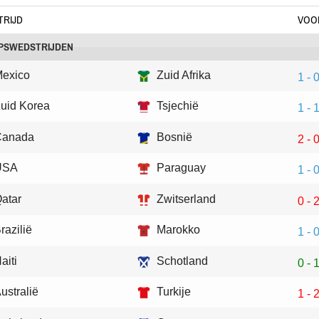
RIJD
VOO
PSWEDSTRIJDEN
exico
Zuid Afrika
1 - 
uid Korea
Tsjechië
1 - 
Canada
Bosnië
2 - 
USA
Paraguay
1 - 
atar
Zwitserland
0 - 
razilië
Marokko
1 - 
aiti
Schotland
0 - 
ustralië
Turkije
1 - 