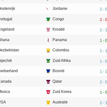
ostenrijk
Jordanie
2 - 
ortugal
Congo
2 - 
ngeland
Kroatië
2 - 
Ghana
Panama
1 - 
ezbekistan
Colombia
1 - 
sjechië
Zuid Afrika
1 - 
witserland
Bosnië
1 - 
Canada
Qatar
2 - 
exico
Zuid Korea
1 - 
USA
Australië
2 - 