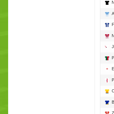
N
A
F
J
P
E
C
B
Z