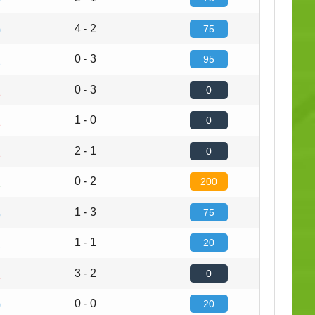
4 - 2
75
0
0 - 3
95
2
0 - 3
0
1
1 - 0
0
1
2 - 1
0
2
0 - 2
200
2
1 - 3
75
5
1 - 1
20
1
3 - 2
0
1
0 - 0
20
0