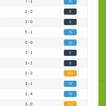
7 - 1
75
0
2 - 2
0
0
1 - 0
0
1
5 - 1
75
0
0 - 0
20
0
1 - 1
0
0
1 - 1
0
2
2 - 2
200
2
3 - 1
75
0
1 - 4
75
2
3 - 0
200
0