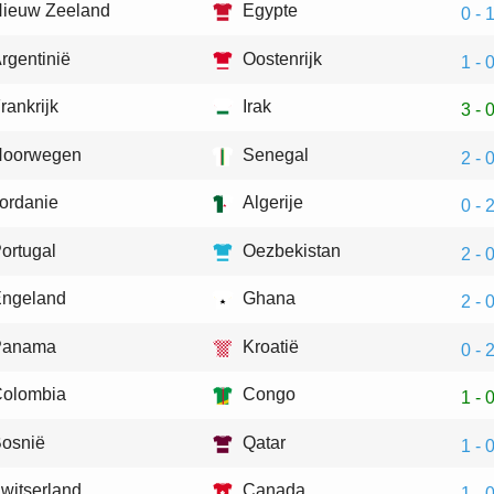
ieuw Zeeland
Egypte
0 - 
rgentinië
Oostenrijk
1 - 
rankrijk
Irak
3 - 
Noorwegen
Senegal
2 - 
ordanie
Algerije
0 - 
ortugal
Oezbekistan
2 - 
ngeland
Ghana
2 - 
Panama
Kroatië
0 - 
olombia
Congo
1 - 
osnië
Qatar
1 - 
witserland
Canada
1 - 