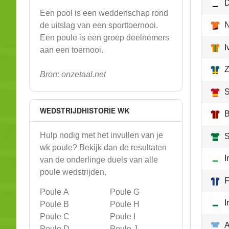
D
Een pool is een weddenschap rond
N
de uitslag van een sporttoernooi.
Een poule is een groep deelnemers
I
aan een toernooi.
Bron: onzetaal.net
S
WEDSTRIJDHISTORIE WK
B
Hulp nodig met het invullen van je
S
wk poule? Bekijk dan de resultaten
I
van de onderlinge duels van alle
poule wedstrijden.
F
Poule A
Poule G
I
Poule B
Poule H
Poule C
Poule I
A
Poule D
Poule J