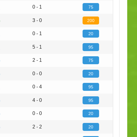
0 - 1
75
2
3 - 0
200
0
0 - 1
20
1
5 - 1
95
1
2 - 1
75
0
0 - 0
20
0
0 - 4
95
2
4 - 0
95
0
0 - 0
20
0
2 - 2
20
0