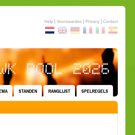
|
|
|
Help
Voorwaarden
Privacy
Contact
WK POOL 2026
EMA
STANDEN
RANGLIJST
SPELREGELS