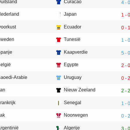
uitsland
Curacao
4 - 
ederland
Japan
1 - 
voorkust
Ecuador
0 - 
Zweden
Tunesië
1 - 
panje
Kaapverdie
5 - 
elgië
Egypte
2 - 
aoedi-Arabie
Uruguay
0 - 
ran
Nieuw Zeeland
2 - 
rankrijk
Senegal
1 - 
rak
Noorwegen
0 - 
rgentinië
Algerije
3 - 