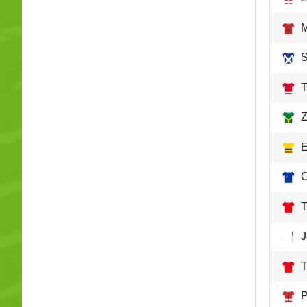
M
S
T
Z
E
C
T
J
T
P