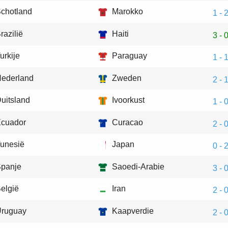
chotland
Marokko
1 - 
razilië
Haiti
3 - 
urkije
Paraguay
1 - 
ederland
Zweden
2 - 
uitsland
Ivoorkust
1 - 
cuador
Curacao
2 - 
unesië
Japan
0 - 
panje
Saoedi-Arabie
3 - 
elgië
Iran
2 - 
ruguay
Kaapverdie
2 - 