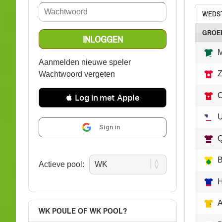
WEDST
GROE
M
Aanmelden nieuwe speler
Z
Wachtwoord vergeten
 Log in met Apple
Sign in
Q
B
Actieve pool:
H
A
WK POULE OF WK POOL?