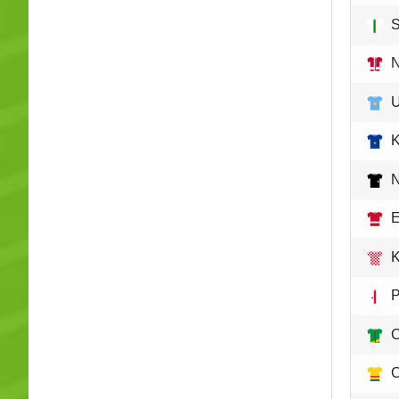
S
U
K
N
E
K
C