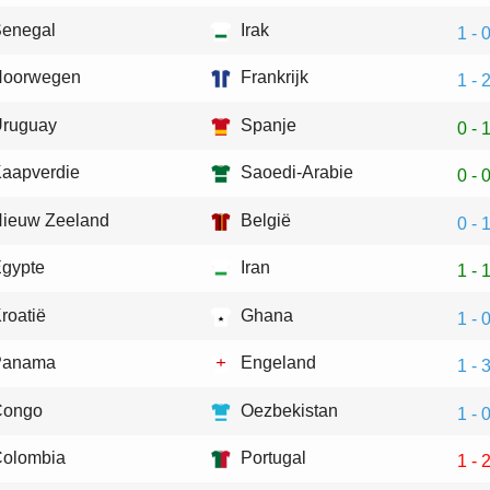
enegal
Irak
1 - 
Noorwegen
Frankrijk
1 - 
ruguay
Spanje
0 - 
aapverdie
Saoedi-Arabie
0 - 
ieuw Zeeland
België
0 - 
gypte
Iran
1 - 
roatië
Ghana
1 - 
Panama
Engeland
1 - 
Congo
Oezbekistan
1 - 
olombia
Portugal
1 - 