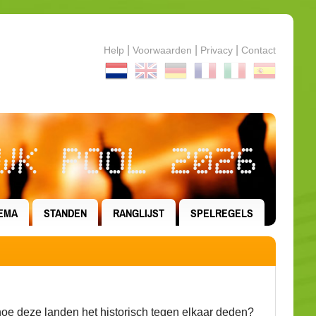
|
|
|
Help
Voorwaarden
Privacy
Contact
WK POOL 2026
EMA
STANDEN
RANGLIJST
SPELREGELS
e deze landen het historisch tegen elkaar deden?