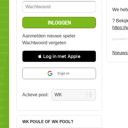
We hebb
? Bekij
https:/
Aanmelden nieuwe speler
geplaatst
Wachtwoord vergeten
Nieuwsa
 Log in met Apple
Sign in
Actieve pool:
WK POULE OF WK POOL?