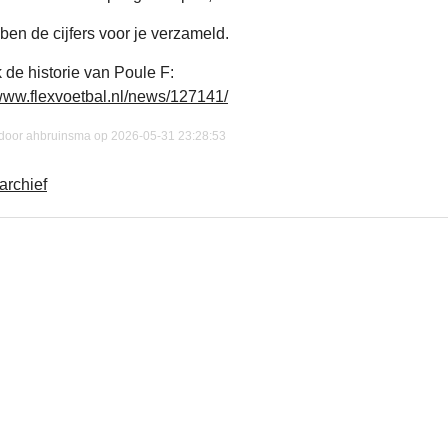
en de cijfers voor je verzameld.
k de historie van Poule F:
/www.flexvoetbal.nl/news/127141/
 door ahbruinsma op 2026-05-31 23:28:53
rchief