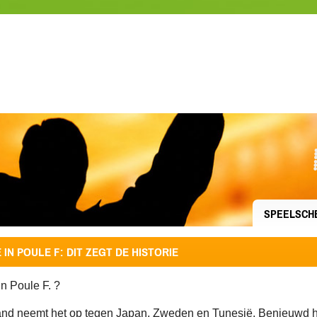
SPEELSCH
IN POULE F: DIT ZEGT DE HISTORIE
in Poule F. ?
nd neemt het op tegen Japan, Zweden en Tunesië. Benieuwd ho